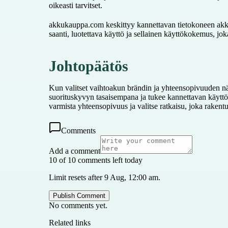
oikeasti tarvitset.
akkukauppa.com keskittyy kannettavan tietokoneen akkuih
saanti, luotettava käyttö ja sellainen käyttökokemus, jo
Johtopäätös
Kun valitset vaihtoakun brändin ja yhteensopivuuden nä
suorituskyvyn tasaisempana ja tukee kannettavan käyttöä m
varmista yhteensopivuus ja valitse ratkaisu, joka rake
Comments
Add a comment
10 of 10 comments left today
Limit resets after 9 Aug, 12:00 am.
Publish Comment
No comments yet.
Related links