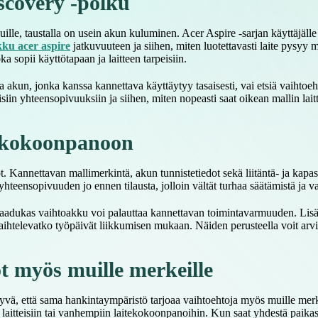
scovery -polku
lle, taustalla on usein akun kuluminen. Acer Aspire -sarjan käyttäjälle 
kku acer aspire
jatkuvuuteen ja siihen, miten luotettavasti laite pysyy
a sopii käyttötapaan ja laitteen tarpeisiin.
 akun, jonka kanssa kannettava käyttäytyy tasaisesti, vai etsiä vaihtoeh
iin yhteensopivuuksiin ja siihen, miten nopeasti saat oikean mallin laitt
 -kokoonpanoon
Kannettavan mallimerkintä, akun tunnistetiedot sekä liitäntä- ja kapasit
t yhteensopivuuden jo ennen tilausta, jolloin vältät turhaa säätämistä 
laadukas vaihtoakku voi palauttaa kannettavan toimintavarmuuden. Lisäk
 vaihtelevatko työpäivät liikkumisen mukaan. Näiden perusteella voit arvi
t myös muille merkeille
hyvä, että sama hankintaympäristö tarjoaa vaihtoehtoja myös muille merkin
jen laitteisiin tai vanhempiin laitekokoonpanoihin. Kun saat yhdestä paika