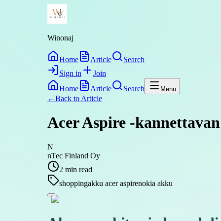
Winonaj
Home
Article
Search
Sign in
Join
Home
Article
Search
Menu
←
Back to
Article
Acer Aspire -kannettavan 
N
nTec Finland Oy
2
min read
shopping
akku acer aspire
nokia akku