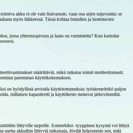
toimiva akku ei ole vain lisävaruste, vaan osa arjen sujuvuutta: se
 mukana myös liikkeessä. Tässä kohtaa brändien ja luotettavien
don, jossa yhteensopivuus ja laatu on varmistettu? Kun kartoitat
eeseesi.
eettivaatimukset määrittävät, mikä ratkaisu toimii moitteettomasti.
ja varmistat paremman käyttökokemuksen.
si on hyödyllistä arvioida käyttötottumuksia: työskenteletkö paljon
oida, millainen kapasiteetti ja käyttökesto tuntuvat järkevimmiltä.
töihin liittyville tarpeille. Esimerkiksi -tyyppinen kysyntä voi liittyä
sta useita akkuihin liittyviä ratkaisuja, löydät helpommin sen, mitä