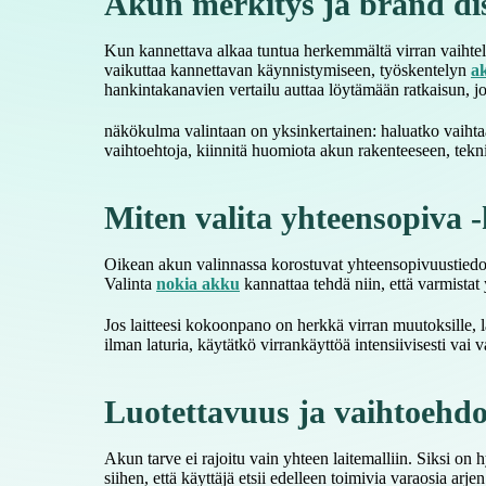
Akun merkitys ja brand di
Kun kannettava alkaa tuntua herkemmältä virran vaihtelui
vaikuttaa kannettavan käynnistymiseen, työskentelyn
a
hankintakanavien vertailu auttaa löytämään ratkaisun, jok
näkökulma valintaan on yksinkertainen: haluatko vaihtaa
vaihtoehtoja, kiinnitä huomiota akun rakenteeseen, teknis
Miten valita yhteensopiva
Oikean akun valinnassa korostuvat yhteensopivuustiedot. 
Valinta
nokia akku
kannattaa tehdä niin, että varmista
Jos laitteesi kokoonpano on herkkä virran muutoksille, 
ilman laturia, käytätkö virrankäyttöä intensiivisesti vai
Luotettavuus ja vaihtoehdo
Akun tarve ei rajoitu vain yhteen laitemalliin. Siksi on 
siihen, että käyttäjä etsii edelleen toimivia varaosia ar