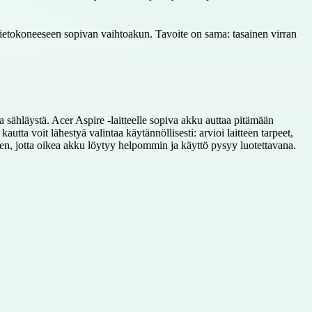
-tietokoneeseen sopivan vaihtoakun. Tavoite on sama: tasainen virran
sähläystä. Acer Aspire -laitteelle sopiva akku auttaa pitämään
tta voit lähestyä valintaa käytännöllisesti: arvioi laitteen tarpeet,
n, jotta oikea akku löytyy helpommin ja käyttö pysyy luotettavana.