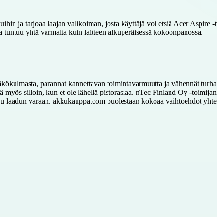
in ja tarjoaa laajan valikoiman, josta käyttäjä voi etsiä Acer Aspire 
ka tuntuu yhtä varmalta kuin laitteen alkuperäisessä kokoonpanossa.
kökulmasta, parannat kannettavan toimintavarmuutta ja vähennät turhaa 
yös silloin, kun et ole lähellä pistorasiaa. nTec Finland Oy -toimijan kau
ntuu laadun varaan. akkukauppa.com puolestaan kokoaa vaihtoehdot yhtee