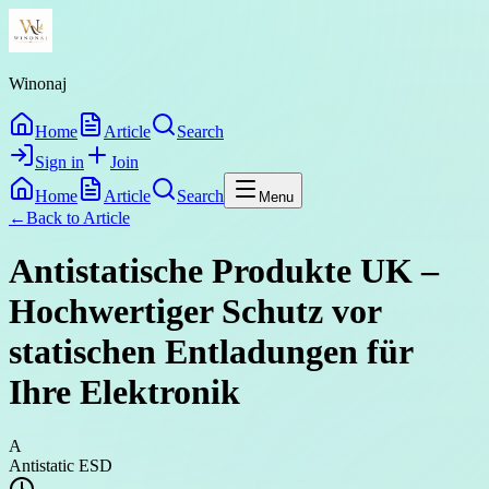
Winonaj
Home
Article
Search
Sign in
Join
Home
Article
Search
Menu
←
Back to
Article
Antistatische Produkte UK –
Hochwertiger Schutz vor
statischen Entladungen für
Ihre Elektronik
A
Antistatic ESD