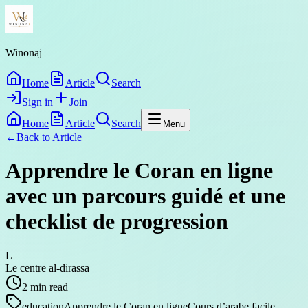
Winonaj
Home
Article
Search
Sign in
Join
Home
Article
Search
Menu
←
Back to
Article
Apprendre le Coran en ligne
avec un parcours guidé et une
checklist de progression
L
Le centre al-dirassa
2
min read
education
Apprendre le Coran en ligne
Cours d’arabe facile