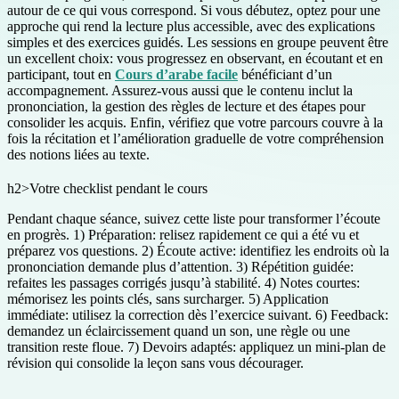
autour de ce qui vous correspond. Si vous débutez, optez pour une
approche qui rend la lecture plus accessible, avec des explications
simples et des exercices guidés. Les sessions en groupe peuvent être
un excellent choix: vous progressez en observant, en écoutant et en
participant, tout en
Cours d’arabe facile
bénéficiant d’un
accompagnement. Assurez-vous aussi que le contenu inclut la
prononciation, la gestion des règles de lecture et des étapes pour
consolider les acquis. Enfin, vérifiez que votre parcours couvre à la
fois la récitation et l’amélioration graduelle de votre compréhension
des notions liées au texte.
h2>Votre checklist pendant le cours
Pendant chaque séance, suivez cette liste pour transformer l’écoute
en progrès. 1) Préparation: relisez rapidement ce qui a été vu et
préparez vos questions. 2) Écoute active: identifiez les endroits où la
prononciation demande plus d’attention. 3) Répétition guidée:
refaites les passages corrigés jusqu’à stabilité. 4) Notes courtes:
mémorisez les points clés, sans surcharger. 5) Application
immédiate: utilisez la correction dès l’exercice suivant. 6) Feedback:
demandez un éclaircissement quand un son, une règle ou une
transition reste floue. 7) Devoirs adaptés: appliquez un mini-plan de
révision qui consolide la leçon sans vous décourager.