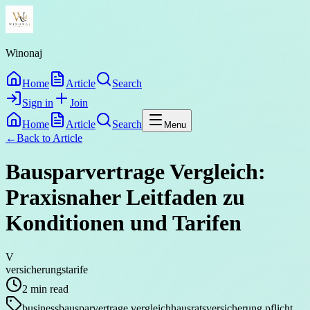
Winonaj
Home
Article
Search
Sign in
Join
Home
Article
Search
Menu
←
Back to
Article
Bausparvertrage Vergleich:
Praxisnaher Leitfaden zu
Konditionen und Tarifen
V
versicherungstarife
2
min read
business
bausparvertrage vergleich
hausratsversicherung pflicht