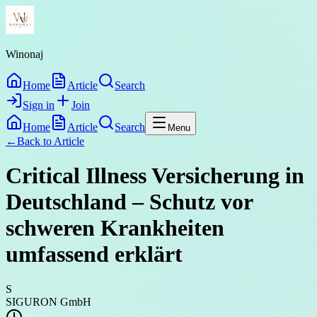
Winonaj
Home
Article
Search
Sign in
Join
Home
Article
Search
Menu
←
Back to
Article
Critical Illness Versicherung in
Deutschland – Schutz vor
schweren Krankheiten
umfassend erklärt
S
SIGURON GmbH