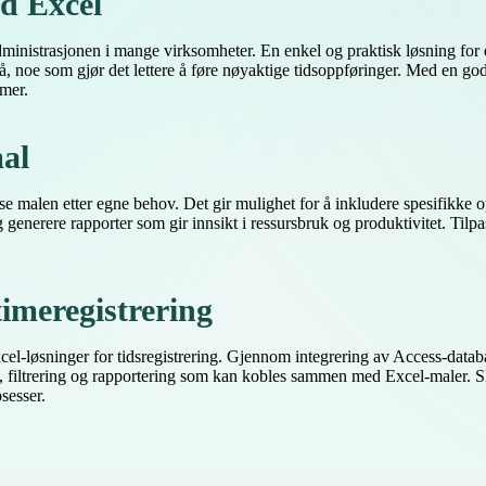
ed Excel
dministrasjonen i mange virksomheter. En enkel og praktisk løsning for 
, noe som gjør det lettere å føre nøyaktige tidsoppføringer. Med en go
emer.
mal
passe malen etter egne behov. Det gir mulighet for å inkludere spesifik
generere rapporter som gir innsikt i ressursbruk og produktivitet. Tilpa
 timeregistrering
xcel-løsninger for tidsregistrering. Gjennom integrering av Access-datab
k, filtrering og rapportering som kan kobles sammen med Excel-maler. Sli
sesser.