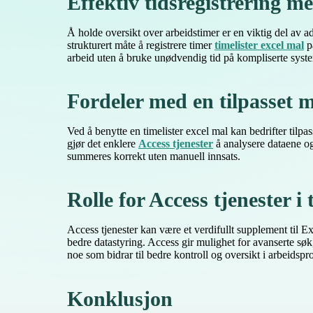
Effektiv tidsregistrering m
Å holde oversikt over arbeidstimer er en viktig del av a
strukturert måte å registrere timer
timelister excel mal
på
arbeid uten å bruke unødvendig tid på kompliserte syst
Fordeler med en tilpasset 
Ved å benytte en timelister excel mal kan bedrifter til
gjør det enklere
Access tjenester
å analysere dataene og 
summeres korrekt uten manuell innsats.
Rolle for Access tjenester i
Access tjenester kan være et verdifullt supplement til E
bedre datastyring. Access gir mulighet for avanserte sø
noe som bidrar til bedre kontroll og oversikt i arbeidspro
Konklusjon