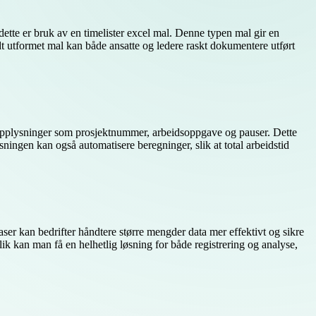
dette er bruk av en timelister excel mal. Denne typen mal gir en
dt utformet mal kan både ansatte og ledere raskt dokumentere utført
ke opplysninger som prosjektnummer, arbeidsoppgave og pauser. Dette
sningen kan også automatisere beregninger, slik at total arbeidstid
aser kan bedrifter håndtere større mengder data mer effektivt og sikre
k kan man få en helhetlig løsning for både registrering og analyse,