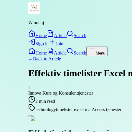
Winonaj
Home
Article
Search
Sign in
Join
Home
Article
Search
Menu
←
Back to
Article
Effektiv timelister Excel 
I
Innova Kurs og Konsulenttjenester
2
min read
technology
timelister excel mal
Access tjenester