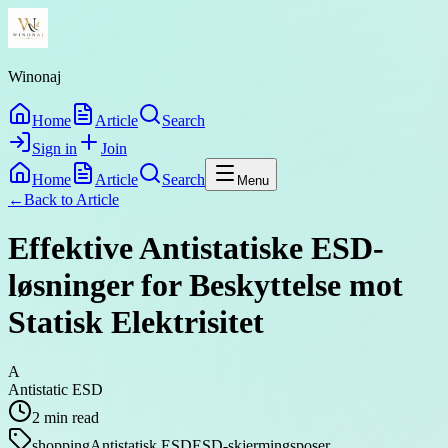
Winonaj
Home
Article
Search
Sign in
Join
Home
Article
Search
Menu
←
Back to
Article
Effektive Antistatiske ESD-
løsninger for Beskyttelse mot
Statisk Elektrisitet
A
Antistatic ESD
2
min read
shopping
Antistatisk ESD
ESD-skjermingsposer