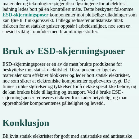
materialer og teknologier sørger disse løsningene for at elektrisk
ladning ledes bort på en kontrollert måte. Dette beskytter følsomme
ESD-skjermingsposer
komponenter mot plutselige utladninger som
kan føre til funksjonssvikt. I tillegg reduserer antistatiske tiltak
risikoen for at statiske gnister oppstår i arbeidsmiljøer, noe som er
spesielt viktig i områder med brannfarlige stoffer.
Bruk av ESD-skjermingsposer
ESD-skjermingsposer er en av de mest brukte produktene for
beskyttelse mot statisk elektrisitet. Disse posene er laget av
materialer som effektivt blokkerer og leder bort statisk elektrisitet,
noe som sikrer at elektroniske komponenter oppbevares trygt. De
finnes i ulike størrelser og tykkelser for å dekke spesifikke behov, og
de kan brukes både til lagring og transport. Ved å bruke ESD-
skjermingsposer reduseres risikoen for skader betydelig, og man
opprettholder komponentenes pålitelighet og levetid.
Konklusjon
Bli kvitt statisk elektrisitet for godt med antistatiske esd antistatiske