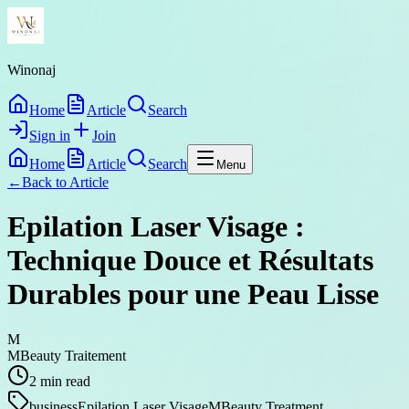
Winonaj
Home
Article
Search
Sign in
Join
Home
Article
Search
Menu
←
Back to
Article
Epilation Laser Visage :
Technique Douce et Résultats
Durables pour une Peau Lisse
M
MBeauty Traitement
2
min read
business
Epilation Laser Visage
MBeauty Treatment