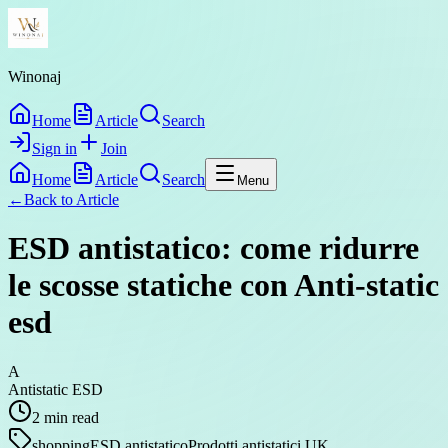
Winonaj
Home
Article
Search
Sign in
Join
Home
Article
Search
Menu
←
Back to
Article
ESD antistatico: come ridurre
le scosse statiche con Anti-static
esd
A
Antistatic ESD
2
min read
shopping
ESD antistatico
Prodotti antistatici UK