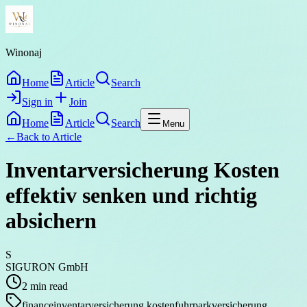
Winonaj
Home
Article
Search
Sign in
Join
Home
Article
Search
Menu
←
Back to
Article
Inventarversicherung Kosten
effektiv senken und richtig
absichern
S
SIGURON GmbH
2
min read
finance
inventarversicherung kosten
fuhrparkversicherung