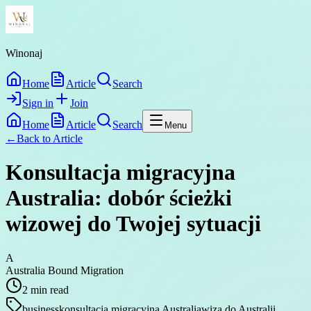
Winonaj
Home
Article
Search
Sign in
Join
Home
Article
Search
Menu
←
Back to
Article
Konsultacja migracyjna
Australia: dobór ścieżki
wizowej do Twojej sytuacji
A
Australia Bound Migration
2
min read
business
konsultacja migracyjna Australia
wiza do Australii