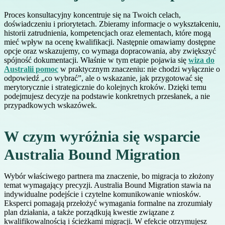
Proces konsultacyjny koncentruje się na Twoich celach,
doświadczeniu i priorytetach. Zbieramy informacje o wykształceniu,
historii zatrudnienia, kompetencjach oraz elementach, które mogą
mieć wpływ na ocenę kwalifikacji. Następnie omawiamy dostępne
opcje oraz wskazujemy, co wymaga dopracowania, aby zwiększyć
spójność dokumentacji. Właśnie w tym etapie pojawia się
wiza do
Australii pomoc
w praktycznym znaczeniu: nie chodzi wyłącznie o
odpowiedź „co wybrać”, ale o wskazanie, jak przygotować się
merytorycznie i strategicznie do kolejnych kroków. Dzięki temu
podejmujesz decyzje na podstawie konkretnych przesłanek, a nie
przypadkowych wskazówek.
W czym wyróżnia się wsparcie
Australia Bound Migration
Wybór właściwego partnera ma znaczenie, bo migracja to złożony
temat wymagający precyzji. Australia Bound Migration stawia na
indywidualne podejście i czytelne komunikowanie wniosków.
Eksperci pomagają przełożyć wymagania formalne na zrozumiały
plan działania, a także porządkują kwestie związane z
kwalifikowalnością i ścieżkami migracji. W efekcie otrzymujesz