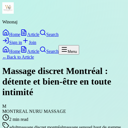
Winonaj
Home
Article
Search
Sign in
Join
Home
Article
Search
Menu
←
Back to
Article
Massage discret Montréal :
détente et bien-être en toute
intimité
M
MONTREAL NURU MASSAGE
2
min read
adult
massage discret montréal
massage sensuel haut de gamme