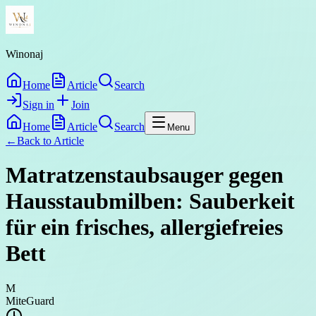
Winonaj
Home
Article
Search
Sign in
Join
Home
Article
Search
Menu
←
Back to
Article
Matratzenstaubsauger gegen
Hausstaubmilben: Sauberkeit
für ein frisches, allergiefreies
Bett
M
MiteGuard