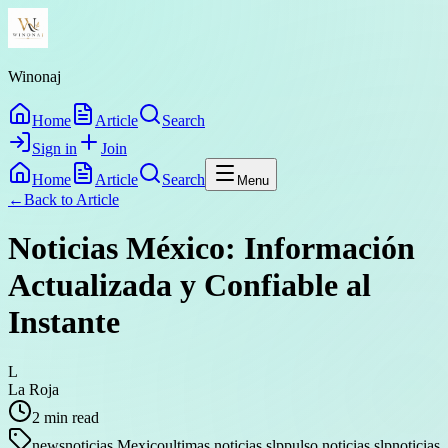
Winonaj
Home
Article
Search
Sign in
Join
Home
Article
Search
Menu
←
Back to
Article
Noticias México: Información
Actualizada y Confiable al
Instante
L
La Roja
2
min read
news
noticias Mexico
ultimas noticias slp
pulso noticias slp
noticias