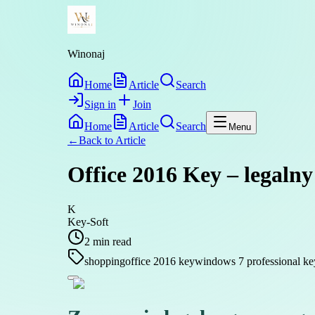
Winonaj
Home
Article
Search
Sign in
Join
Home
Article
Search
Menu
←
Back to
Article
Office 2016 Key – legalny
K
Key-Soft
2
min read
shopping
office 2016 key
windows 7 professional ke