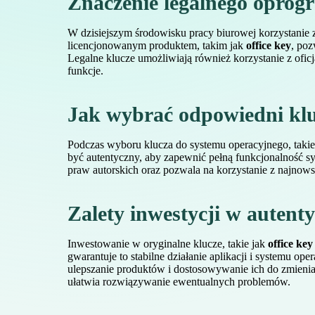
Znaczenie legalnego oprog
W dzisiejszym środowisku pracy biurowej korzystanie z
licencjonowanym produktem, takim jak
office key
, poz
Legalne klucze umożliwiają również korzystanie z ofi
funkcje.
Jak wybrać odpowiedni klu
Podczas wyboru klucza do systemu operacyjnego, taki
być autentyczny, aby zapewnić pełną funkcjonalność s
praw autorskich oraz pozwala na korzystanie z najnow
Zalety inwestycji w auten
Inwestowanie w oryginalne klucze, takie jak
office key
gwarantuje to stabilne działanie aplikacji i systemu o
ulepszanie produktów i dostosowywanie ich do zmieniaj
ułatwia rozwiązywanie ewentualnych problemów.