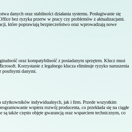
twa danych oraz stabilności działania systemu. Posługiwanie się
ffice bez ryzyka przerw w pracy czy problemów z aktualizacjami.
zacji, które poprawiają bezpieczeństwo oraz wprowadzają nowe
yginalność oraz kompatybilność z posiadanym sprzętem. Klucz musi
crosoft. Korzystanie z legalnego klucza eliminuje ryzyko naruszenia
 z poufnymi danymi.
la użytkowników indywidualnych, jak i firm. Przede wszystkim
oprogramowanie wspiera rozwój producenta, co przekłada się na ciągłe
e są także często objęte gwarancją oraz wsparciem technicznym, co