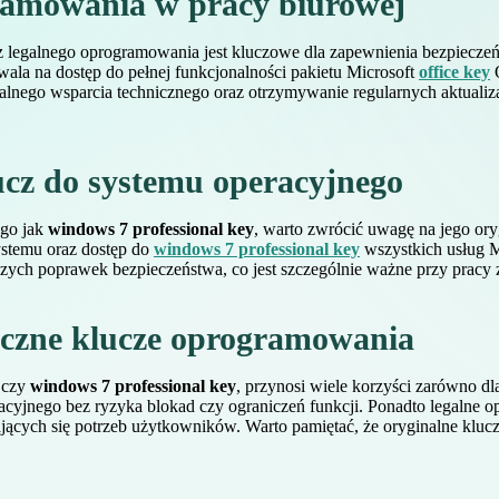
ramowania w pracy biurowej
 legalnego oprogramowania jest kluczowe dla zapewnienia bezpieczeńs
wala na dostęp do pełnej funkcjonalności pakietu Microsoft
office key
O
cjalnego wsparcia technicznego oraz otrzymywanie regularnych aktuali
cz do systemu operacyjnego
ego jak
windows 7 professional key
, warto zwrócić uwagę na jego or
ystemu oraz dostęp do
windows 7 professional key
wszystkich usług Mi
szych poprawek bezpieczeństwa, co jest szczególnie ważne przy pracy
tyczne klucze oprogramowania
czy
windows 7 professional key
, przynosi wiele korzyści zarówno d
peracyjnego bez ryzyka blokad czy ograniczeń funkcji. Ponadto legalne 
ących się potrzeb użytkowników. Warto pamiętać, że oryginalne klucz