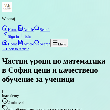
Winonaj
Home
Article
Search
Sign in
Join
Home
Article
Search
Menu
←
Back to
Article
Частни уроци по математика
в София цени и качествено
обучение за ученици
I
Inacademy
2
min read
education
частни уроци по математика софия