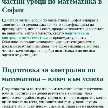
частни уроци по математика в
София
Цените за частни уроци по математика в София варират в
зависимост от редица фактори като квалификацията на
преподавателя, неговия опит, продължителността и честотата
на занятията, както и мястото, където
подготовка за
контролни по математика
се провеждат уроците.
Обикновено по-висококвалифицираните специалисти с
доказани резултати изискват по-високо заплащане, но това
често се компенсира с по-добра подготовка и по-високи
оценки от учениците.
Подготовка за контролни по
математика – ключ към успеха
Подготовката за контролни по математика играе съществена
роля за постигане на добри резултати в училище. Чрез
целенасочена работа върху задачи от типа на въпросите, които
ще се появят на теста, учениците могат да усвоят не само
теорията, но и практически умения за решаване на проблеми.