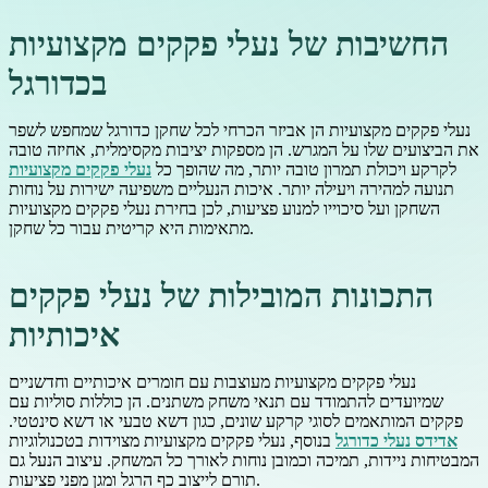
החשיבות של נעלי פקקים מקצועיות
בכדורגל
נעלי פקקים מקצועיות הן אביזר הכרחי לכל שחקן כדורגל שמחפש לשפר
את הביצועים שלו על המגרש. הן מספקות יציבות מקסימלית, אחיזה טובה
לקרקע ויכולת תמרון טובה יותר, מה שהופך כל
נעלי פקקים מקצועיות
תנועה למהירה ויעילה יותר. איכות הנעליים משפיעה ישירות על נוחות
השחקן ועל סיכוייו למנוע פציעות, לכן בחירת נעלי פקקים מקצועיות
מתאימות היא קריטית עבור כל שחקן.
התכונות המובילות של נעלי פקקים
איכותיות
נעלי פקקים מקצועיות מעוצבות עם חומרים איכותיים וחדשניים
שמיועדים להתמודד עם תנאי משחק משתנים. הן כוללות סוליות עם
פקקים המותאמים לסוגי קרקע שונים, כגון דשא טבעי או דשא סינטטי.
אדידס נעלי כדורגל
בנוסף, נעלי פקקים מקצועיות מצוידות בטכנולוגיות
המבטיחות ניידות, תמיכה וכמובן נוחות לאורך כל המשחק. עיצוב הנעל גם
תורם לייצוב כף הרגל ומגן מפני פציעות.