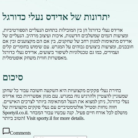
יתרונות של אדידס נעלי כדורגל
אדידס נעלי כדורגל הן בין המובילות בתחום הנעליים הספורטיביות,
ומציעות דגמים שמשלבים חדשנות, איכות ועיצוב מרהיב. הנעליים של
אדידס מתאימות למגוון רחב של שחקנים, בין אם הם מקצוענים ובין אם
חובבנים, ומציעות ביצועים גבוהים על המגרש. עם שימוש בחומרים קלים
ועמידים, כמו גם טכנולוגיות לשיפור ביצועים, אדידס נעלי כדורגל
מאפשרות חווית משחק אופטימלית.
סיכום
בחירת נעלי פקקים מקצועיות היא השקעה חשובה עבור כל שחקן
שמעוניין להצטיין ולהרגיש נוח במגרש. עם מגוון אפשרויות כמו אדידס
נעלי כדורגל, ניתן למצוא את הנעל המתאימה ביותר לצרכים האישיים.
חווה נוחות וסטייל אולטימטיביים עם נעלי פקקים מקצועיות של
Sportyil.co.il. מושלם לכל אורח חיים פעיל. קנה עכשיו עבור המבחר
הטוב ביותר! Visit sporty.il for more details.
Comments