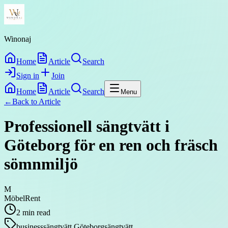
Winonaj
Home
Article
Search
Sign in
Join
Home
Article
Search
Menu
←
Back to
Article
Professionell sängtvätt i
Göteborg för en ren och fräsch
sömnmiljö
M
MöbelRent
2
min read
business
sängtvätt Göteborg
sängtvätt