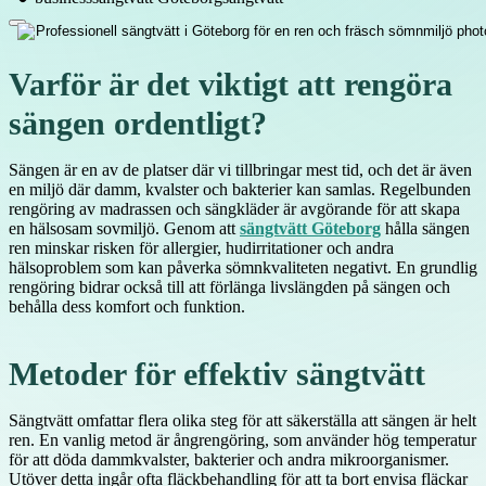
Varför är det viktigt att rengöra
sängen ordentligt?
Sängen är en av de platser där vi tillbringar mest tid, och det är även
en miljö där damm, kvalster och bakterier kan samlas. Regelbunden
rengöring av madrassen och sängkläder är avgörande för att skapa
en hälsosam sovmiljö. Genom att
sängtvätt Göteborg
hålla sängen
ren minskar risken för allergier, hudirritationer och andra
hälsoproblem som kan påverka sömnkvaliteten negativt. En grundlig
rengöring bidrar också till att förlänga livslängden på sängen och
behålla dess komfort och funktion.
Metoder för effektiv sängtvätt
Sängtvätt omfattar flera olika steg för att säkerställa att sängen är helt
ren. En vanlig metod är ångrengöring, som använder hög temperatur
för att döda dammkvalster, bakterier och andra mikroorganismer.
Utöver detta ingår ofta fläckbehandling för att ta bort envisa fläckar