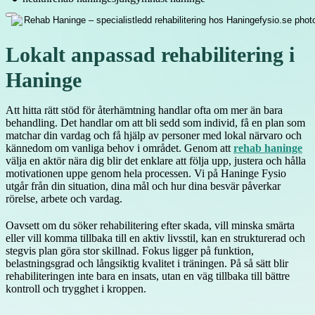
Lokalt anpassad rehabilitering i
Haninge
Att hitta rätt stöd för återhämtning handlar ofta om mer än bara
behandling. Det handlar om att bli sedd som individ, få en plan som
matchar din vardag och få hjälp av personer med lokal närvaro och
kännedom om vanliga behov i området. Genom att
rehab haninge
välja en aktör nära dig blir det enklare att följa upp, justera och hålla
motivationen uppe genom hela processen. Vi på Haninge Fysio
utgår från din situation, dina mål och hur dina besvär påverkar
rörelse, arbete och vardag.
Oavsett om du söker rehabilitering efter skada, vill minska smärta
eller vill komma tillbaka till en aktiv livsstil, kan en strukturerad och
stegvis plan göra stor skillnad. Fokus ligger på funktion,
belastningsgrad och långsiktig kvalitet i träningen. På så sätt blir
rehabiliteringen inte bara en insats, utan en väg tillbaka till bättre
kontroll och trygghet i kroppen.