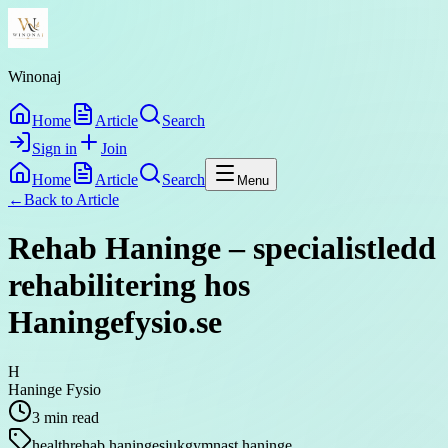
Winonaj
Home
Article
Search
Sign in
Join
Home
Article
Search
Menu
←
Back to
Article
Rehab Haninge – specialistledd
rehabilitering hos
Haningefysio.se
H
Haninge Fysio
3
min read
health
rehab haninge
sjukgymnast haninge