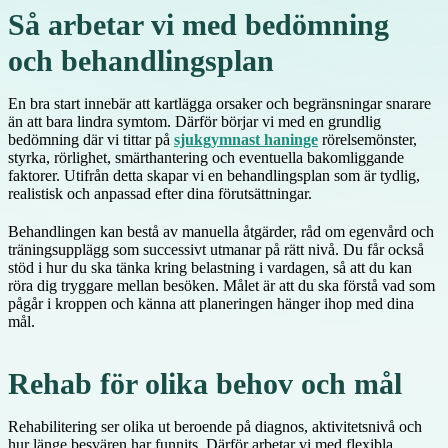
Så arbetar vi med bedömning
och behandlingsplan
En bra start innebär att kartlägga orsaker och begränsningar snarare
än att bara lindra symtom. Därför börjar vi med en grundlig
bedömning där vi tittar på
sjukgymnast haninge
rörelsemönster,
styrka, rörlighet, smärthantering och eventuella bakomliggande
faktorer. Utifrån detta skapar vi en behandlingsplan som är tydlig,
realistisk och anpassad efter dina förutsättningar.
Behandlingen kan bestå av manuella åtgärder, råd om egenvård och
träningsupplägg som successivt utmanar på rätt nivå. Du får också
stöd i hur du ska tänka kring belastning i vardagen, så att du kan
röra dig tryggare mellan besöken. Målet är att du ska förstå vad som
pågår i kroppen och känna att planeringen hänger ihop med dina
mål.
Rehab för olika behov och mål
Rehabilitering ser olika ut beroende på diagnos, aktivitetsnivå och
hur länge besvären har funnits. Därför arbetar vi med flexibla