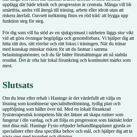
upplägg där både teknik och progression är centrala. Många vill bli
smärtfria, andra vill återgå till träning, arbete eller idrott utan att
riskera återfall. Oavsett inriktning finns en röd tråd: att bygga upp
funktion steg för steg.
För dig som vill ha stöd av en sjukgymnast i närheten läggs stor vikt
vid att göra övningar begripliga och genomförbara. Vi hjälper dig att
hitta rätt dos, rätt rörelse och rätt fokus i träningen. När du tränar
med kunskap minskar risken för att du fastnar i samma
belastningsmönster, och du får bättre förutsättningar att nå stabila
resultat. Det är ofta här lokal förankring och kontinuitet märks som
mest.
Slutsats
Om du letar efter rehab i Haninge är det värdefullt att välja en
lösning som kombinerar specialistbedömning, tydlig plan och
uppföljning som håller över tid. Med en lokalt förankrad
fysioterapeutisk kompetens blir det lättare att skapa rutiner som
fungerar i din vardag, och att följa en progression som faktiskt leder
mot dina mål. Haninge Fysio erbjuder behandlingsplaner gjorda av
specialister efter dina specifika behov och mål, och hjälper dig att ta
nästa steg med trygghet och riktning.