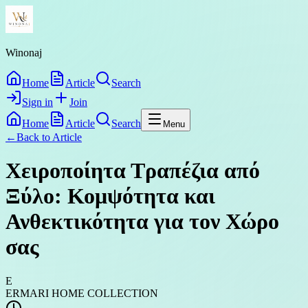
Winonaj
Home
Article
Search
Sign in
Join
Home
Article
Search
Menu
←
Back to
Article
Χειροποίητα Τραπέζια από
Ξύλο: Κομψότητα και
Ανθεκτικότητα για τον Χώρο
σας
E
ERMARI HOME COLLECTION