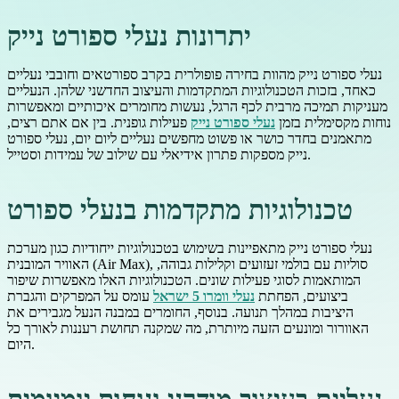
יתרונות נעלי ספורט נייק
נעלי ספורט נייק מהוות בחירה פופולרית בקרב ספורטאים וחובבי נעליים
כאחד, בזכות הטכנולוגיות המתקדמות והעיצוב החדשני שלהן. הנעליים
מעניקות תמיכה מרבית לכף הרגל, נעשות מחומרים איכותיים ומאפשרות
נוחות מקסימלית בזמן
נעלי ספורט נייק
פעילות גופנית. בין אם אתם רצים,
מתאמנים בחדר כושר או פשוט מחפשים נעליים ליום יום, נעלי ספורט
נייק מספקות פתרון אידיאלי עם שילוב של עמידות וסטייל.
טכנולוגיות מתקדמות בנעלי ספורט
נעלי ספורט נייק מתאפיינות בשימוש בטכנולוגיות ייחודיות כגון מערכת
האוויר המובנית (Air Max), סוליות עם בולמי זעזועים וקלילות גבוהה,
המותאמות לסוגי פעילות שונים. הטכנולוגיות האלו מאפשרות שיפור
ביצועים, הפחתת
נעלי וומרו 5 ישראל
עומס על המפרקים והגברת
היציבות במהלך תנועה. בנוסף, החומרים במבנה הנעל מגבירים את
האוורור ומונעים הזעה מיותרת, מה שמקנה תחושת רעננות לאורך כל
היום.