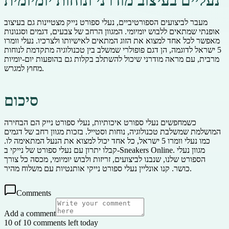
נעליים בעיצוב מודרני ונוחות יומיומית
מעבר לביצועים הספורטיביים, נעלי ספורט נייק מצטיינות גם בעיצוב
אופנתי שמתאים ללבוש יומיומי. המגוון הרחב של צבעים, דגמים וסגנונות
מאפשר לכל אחד למצוא את הזוג המתאים לאישיותו ולצרכיו. נעלי וומרו
5 ישראל לדוגמה, הן דגם פופולרי שמשלב בין טכנולוגיה מתקדמת לנוחות
מרבית, עם מראה מודרני שיכול להשתלב בקלות גם בהופעות יום-יומיות
מחוץ למגרש.
סיכום
כשמחפשים נעלי ספורט איכותיות, נעלי ספורט נייק הם הבחירה
המושלמת שמשלבת טכנולוגיה, נוחות וסטייל. בזכות מגוון רחב של דגמים
כמו נעלי וומרו 5 ישראל, כל אחד יכול למצוא את הנעל המתאימה לו.
קבלו יתרון עם נעלי ספורט של נייקי ב-Sneakers Online. מגוון נעלי
הספורט שלנו, שנבנו לביצועים, זריזות ולבוש יומיומי, מכסה כל צורך
כושר. קנו אונליין נעלי ספורט נייקי אותנטיות עם משלוח מהיר.
Comments
Add a comment
10 of 10 comments left today