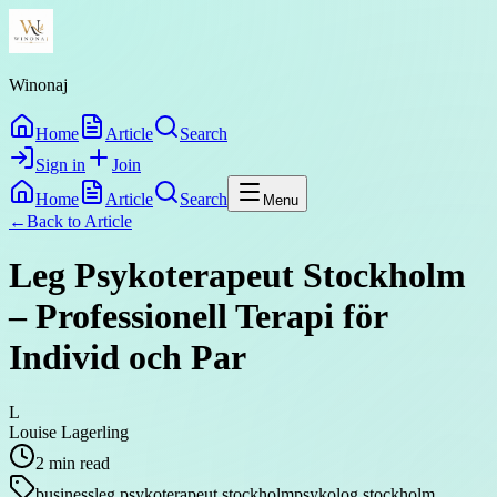
Winonaj
Home
Article
Search
Sign in
Join
Home
Article
Search
Menu
←
Back to
Article
Leg Psykoterapeut Stockholm
– Professionell Terapi för
Individ och Par
L
Louise Lagerling
2
min read
business
leg psykoterapeut stockholm
psykolog stockholm