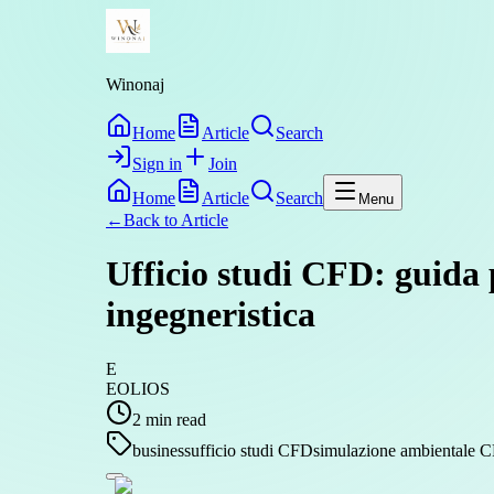
Winonaj
Home
Article
Search
Sign in
Join
Home
Article
Search
Menu
←
Back to
Article
Ufficio studi CFD: guida 
ingegneristica
E
EOLIOS
2
min read
business
ufficio studi CFD
simulazione ambientale 