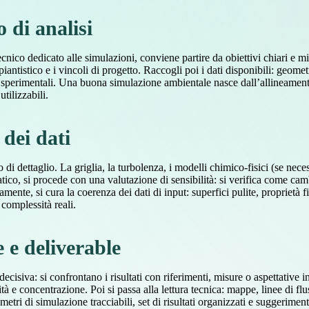
 di analisi
nico dedicato alle simulazioni, conviene partire da obiettivi chiari e misu
antistico e i vincoli di progetto. Raccogli poi i dati disponibili: geome
e sperimentali. Una buona simulazione ambientale nasce dall’allineament
utilizzabili.
 dei dati
 di dettaglio. La griglia, la turbolenza, i modelli chimico-fisici (se nece
atico, si procede con una valutazione di sensibilità: si verifica come c
amente, si cura la coerenza dei dati di input: superfici pulite, proprietà 
complessità reali.
 e deliverable
decisiva: si confrontano i risultati con riferimenti, misure o aspettative 
ità e concentrazione. Poi si passa alla lettura tecnica: mappe, linee di flus
metri di simulazione tracciabili, set di risultati organizzati e suggerimen